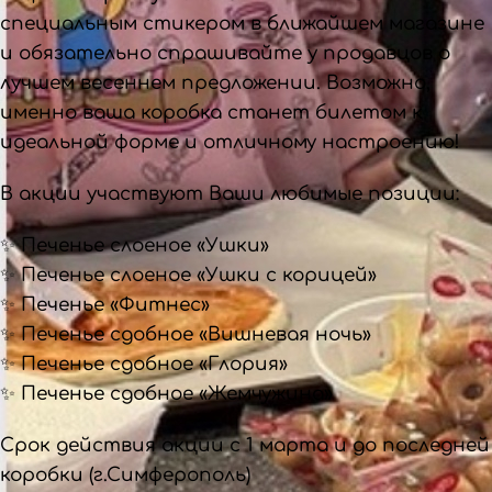
специальным стикером в ближайшем магазине
и обязательно спрашивайте у продавцов о
лучшем весеннем предложении. Возможно,
именно ваша коробка станет билетом к
идеальной форме и отличному настроению!
В акции участвуют Ваши любимые позиции:
✨ Печенье слоеное «Ушки»
✨ Печенье слоеное «Ушки с корицей»
✨ Печенье «Фитнес»
✨ Печенье сдобное «Вишневая ночь»
✨ Печенье сдобное «Глория»
✨ Печенье сдобное «Жемчужина»
Срок действия акции с 1 марта и до последней
коробки (г.Симферополь)