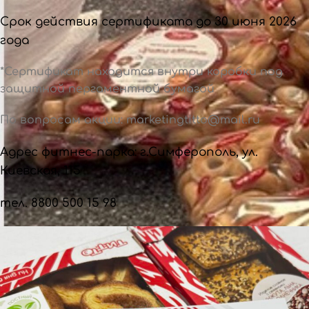
Срок действия сертификата до 30 июня 2026
года
*Сертификат находится внутри коробки под
защитной пергаментной бумагой
По вопросам акции: marketingtitto@mail.ru
Адрес фитнес-парка: г.Симферополь, ул.
Киевская, 115
тел. 8800 500 15 98