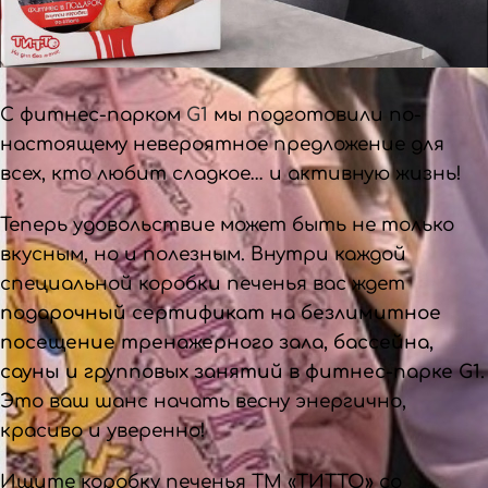
С фитнес-парком
G1
мы подготовили по-
настоящему невероятное предложение для
всех, кто любит сладкое… и активную жизнь!
Теперь удовольствие может быть не только
вкусным, но и полезным. Внутри каждой
специальной коробки печенья вас ждет
подарочный сертификат на безлимитное
посещение тренажерного зала, бассейна,
сауны и групповых занятий в фитнес-парке G1.
Это ваш шанс начать весну энергично,
красиво и уверенно!
Ищите коробку печенья ТМ «
ТИТТО»
со