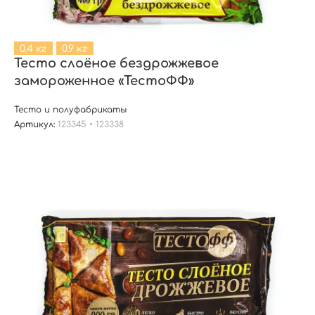
0.4 кг
0.9 кг
Тесто слоёное бездрожжевое
замороженное «ТестоФФ»
Тесто и полуфабрикаты
Артикул:
123345 • 123338