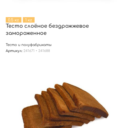
0.5 кг
1 кг
Тесто слоёное бездрожжевое
замороженное
Тесто и полуфабрикаты
Артикул:
241671 • 241688