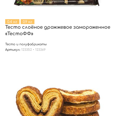
0.4 кг
0.9 кг
Тесто слоёное дрожжевое замороженное
«ТестоФФ»
Тесто и полуфабрикаты
Артикул:
123352 • 123369