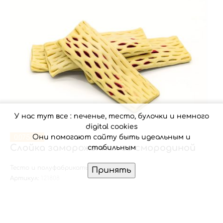
У нас тут все : печенье, тесто, булочки и немного
digital cookies
Они помогают сайту быть идеальным и
0.075 кг
Слойка замороженная со смородиной
стабильным
Тесто и полуфабрикаты HoReCa
Принять
Артикул:
121808