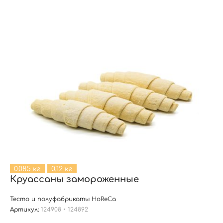
0.085 кг
0.12 кг
Круассаны замороженные
Тесто и полуфабрикаты HoReCa
Артикул:
124908 • 124892