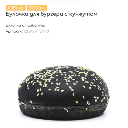
0.052 кг
0.082 кг
Булочка для бургера с кунжутом
Булочки и чиабатта
Артикул:
121242 • 124113