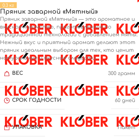
0.3 кг
Пряник заварной «Мятный»
Пряник заварной «Мятный» — это ароматное и
вкусное лакомство, приготовленное по
традиционной технологии с добавлением мяты.
Нежный вкус и приятный аромат делают этот
пряник идеальным выбором для тех, кто ценит
натуральные и вкусные сладости.
ВЕС
300 грамм
СРОК ГОДНОСТИ
60 дней
УПАКОВКА
Пакет