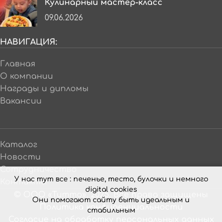
Кулинарный мастер-класс
09.06.2026
НАВИГАЦИЯ:
Главная
О компании
Награды и дипломы
Вакансии
Каталог
Новости
Сотрудничество
У нас тут все : печенье, тесто, булочки и немного
Контакты
digital cookies
© ООО «Титто». 2025. Все права защищены
Они помогают сайту быть идеальным и
Политика конфиденциальности
стабильным
Согласие на обработку персональных данных