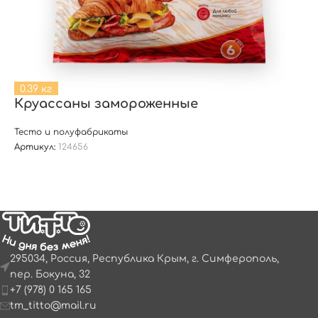
0.39 кг
Круассаны замороженные
Тесто и полуфабрикаты
Артикул:
124656
295034, Россия, Республика Крым, г. Симферополь,
пер. Бокуна, 32
+7 (978) 0 165 165
tm_titto@mail.ru