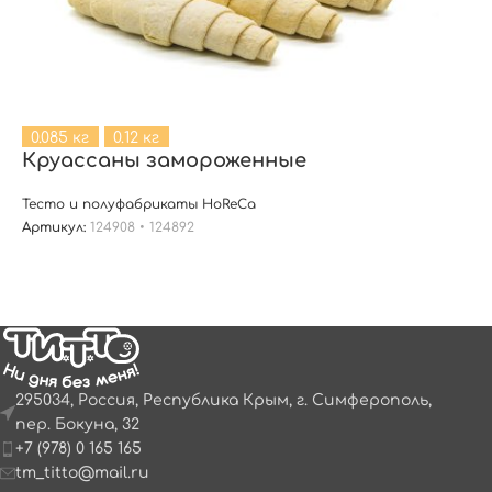
0.085 кг
0.12 кг
Круассаны замороженные
Тесто и полуфабрикаты HoReCa
Артикул:
124908 • 124892
295034, Россия, Республика Крым, г. Симферополь,
пер. Бокуна, 32
+7 (978) 0 165 165
tm_titto@mail.ru